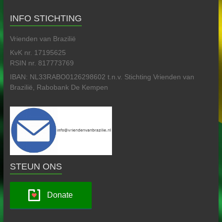
INFO STICHTING
Vrienden van Brazilië
KvK nr. 17195625
RSIN nr. 817773769
IBAN: NL33RABO0126298602 t.n.v. Stichting Vrienden van
Brazilië, Rabobank De Kempen
STEUN ONS
Donate