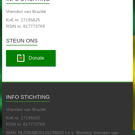
Vrienden van Brazilië
KvK nr. 17195625
RSIN nr. 817773769
STEUN ONS
Donate
INFO STICHTING
Vrienden van Brazilië
KvK nr. 17195625
RSIN nr. 817773769
IBAN: NL33RABO0126298602 t.n.v. Stichting Vrienden van