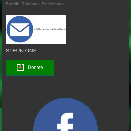
Brazilië, Rabobank De Kempen
STEUN ONS
Donate
Links