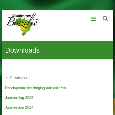
Ga
Vrienden
naar
de
van
inhoud
Brazilië
Geniet
Downloads
van
het
leven,
laat
kansarme
kinderen
Financieel:
dat
ook
Doorlopende machtiging particulieren
beleven
Jaarverslag 2025
Jaarverslag 2024