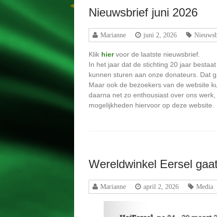
Nieuwsbrief juni 2026
Marianne
juni 2, 2026
Nieuwsb
Klik
hier
voor de laatste nieuwsbrief.
In het jaar dat de stichting 20 jaar bestaat
kunnen sturen aan onze donateurs. Dat ga
Maar ook de bezoekers van de website ku
daarna net zo enthousiast over ons werk,
mogelijkheden hiervoor op deze website.
Wereldwinkel Eersel gaa
Marianne
april 2, 2026
Media