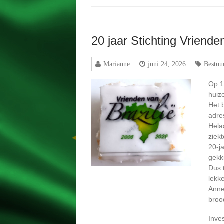
20 jaar Stichting Vriende
Marianne
juni 24, 2026
Bestuu
Op 1
huiz
Het 
adre
Hela
ziek
20-ja
gekk
Dus 
lekk
Anne
broo
Inve