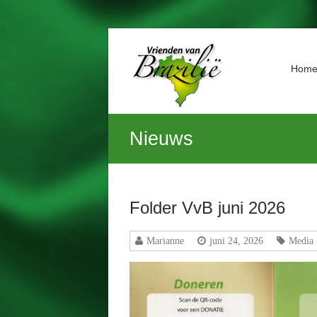
Ga
naar
Vrienden
de
Hom
van
inhoud
Brazilië
Geniet
Nieuws
van
het
leven,
laat
kansarme
Folder VvB juni 2026
kinderen
dat
Marianne
juni 24, 2026
Media
ook
beleven