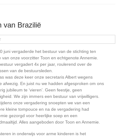
n van Brazilië
r
0 juni vergaderde het bestuur van de stichting ten
e van onze voorzitter Toon en echtgenote Annemie.
bestuur vergadert 4x per jaar, roulerend over de
ssen van de bestuursleden.
as was deze keer onze secretaris Albert wegens
te afwezig. En juist nu we hadden afgesproken om ons
rig jubileum te ‘vieren’. Geen feestje, geen
igheid. We zijn immers een bestuur van vrijwilligers.
tijdens onze vergadering snoepten we van een
ere kleine tompouce en na de vergadering had
mie gezorgd voor heerlijke soep en een
dmaaltijd. Alles aangeboden door Toon en Annemie.
steren in onderwijs voor arme kinderen is het