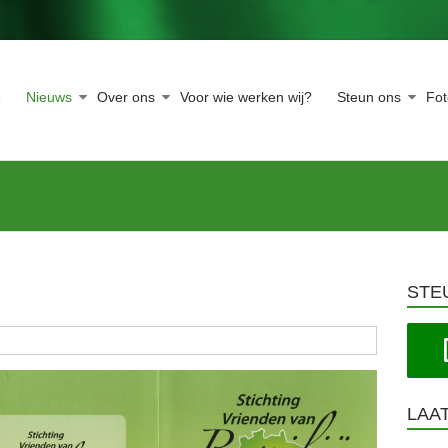
e
Nieuws
Over ons
Voor wie werken wij?
Steun ons
Fo
STE
LAA