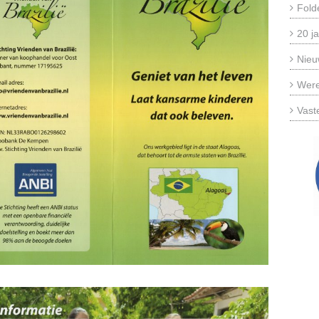
Fold
20 ja
Nieu
Were
Vast