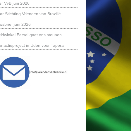
er VvB juni 2026
ar Stichting Vrienden van Brazilië
wsbrief juni 2026
ldwinkel Eersel gaat ons steunen
enactieproject in Uden voor Tapera