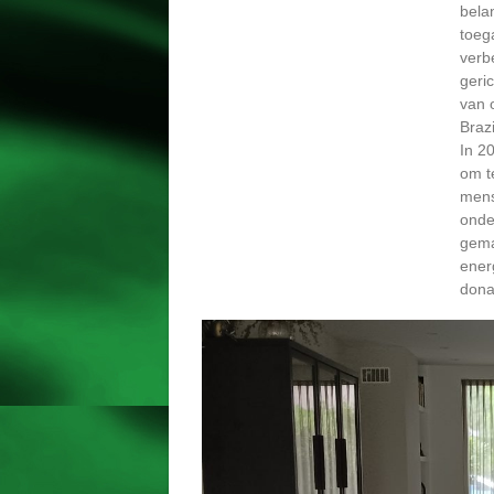
bela
toeg
verb
geri
van 
Brazi
In 20
om t
mens
onde
gema
ener
dona