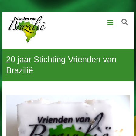
Ga
Vrienden
naar
de
van
inhoud
Brazilië
Geniet
20 jaar Stichting Vrienden van
van
het
Brazilië
leven,
laat
kansarme
kinderen
dat
ook
beleven