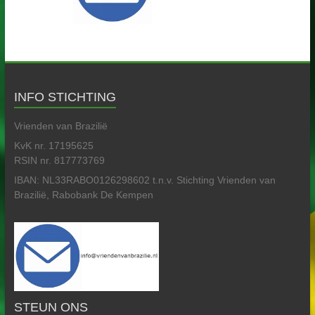
INFO STICHTING
Vrienden van Brazilië
KvK nr. 17195625
RSIN nr. 817773769
IBAN: NL33RABO0126298602 t.n.v. Stichting Vrienden van
Brazilië, Rabobank De Kempen
STEUN ONS