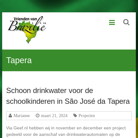
Ga
Vrienden
naar
de
van
inhoud
Brazilië
Geniet
Tapera
van
het
leven,
laat
kansarme
Schoon drinkwater voor de
kinderen
dat
schoolkinderen in São José da Tapera
ook
beleven
Marianne
maart 21, 2024
Projecten
Via Geef.nl hebben wij in november en december een project
gedeeld voor de aanschaf van drinkwaterautomaten op de