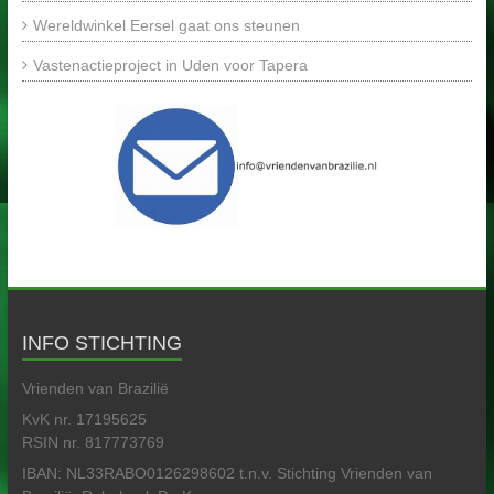
Wereldwinkel Eersel gaat ons steunen
Vastenactieproject in Uden voor Tapera
INFO STICHTING
Vrienden van Brazilië
KvK nr. 17195625
RSIN nr. 817773769
IBAN: NL33RABO0126298602 t.n.v. Stichting Vrienden van