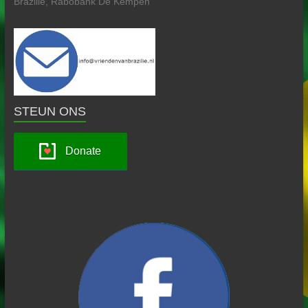
Brazilië, Rabobank De Kempen
STEUN ONS
Donate
Links