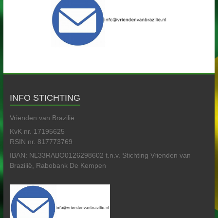
INFO STICHTING
Vrienden van Brazilië
KvK nr. 17195625
RSIN nr. 817773769
IBAN: NL33RABO0126298602 t.n.v. Stichting Vrienden van
Brazilië, Rabobank De Kempen