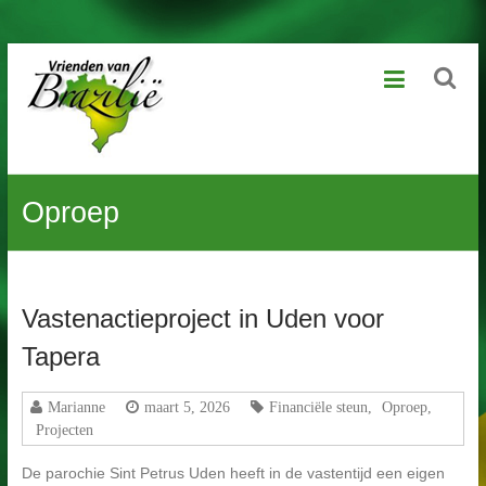
Ga
Vrienden
naar
de
van
inhoud
Brazilië
Geniet
Oproep
van
het
leven,
laat
kansarme
Vastenactieproject in Uden voor
kinderen
dat
Tapera
ook
beleven
Marianne
maart 5, 2026
Financiële steun
,
Oproep
,
Projecten
De parochie Sint Petrus Uden heeft in de vastentijd een eigen