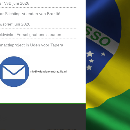
er VvB juni 2026
ar Stichting Vrienden van Brazilië
wsbrief juni 2026
ldwinkel Eersel gaat ons steunen
enactieproject in Uden voor Tapera
ks