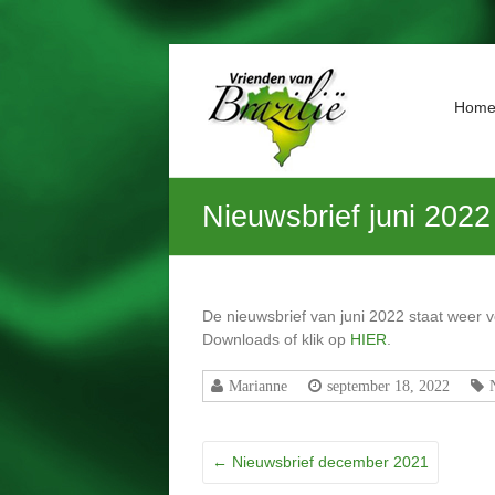
Ga
naar
Vrienden
de
Hom
van
inhoud
Brazilië
Geniet
Nieuwsbrief juni 2022
van
het
leven,
laat
kansarme
De nieuwsbrief van juni 2022 staat weer
kinderen
Downloads of klik op
HIER
.
dat
ook
Marianne
september 18, 2022
beleven
←
Nieuwsbrief december 2021