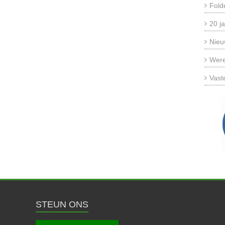
Fold
20 ja
Nieu
Were
Vast
Lin
STEUN ONS