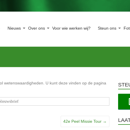
e
Nieuws
Over ons
Voor wie werken wij?
Steun ons
Fo
 vol wetenswaardigheden. U kunt deze vinden op de pagina
STE
Nieuwsbrief
LAA
42e Peel Missie Tour
→