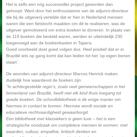
Het is zelfs een nóg succesvoller project geworden dan
gehoopt. Want door het enthousiasme van de adjunct-directeur
die bij de uitgeverij vertelde dat er hier in Nederland mensen
waren die een fietstocht maakten om dit te realiseren, was de
uitgever gemotiveerd om extra boeken te doneren. In plaats van
de 119 boeken die besteld waren, werden er uiteindelijk 230
toegevoegd aan de boekenkasten in Tapera.
Goed voorbeeld doet goed volgen dus. Heel positief dat er in
Brazilië iets op gang komt dat kan leiden tot het ‘op eigen benen
staan’.
De woorden van adjunct-directeur Marcos Henrick maken
duidelijk hoe waardevol de boeken zijn:
“In achtergestelde regio’s, zoals veel gemeenschappen in het
binnenland van Brazilië, heeft niet elk kind thuis toegang tot
goede boeken. De schoolbibliotheek is de enige manier om
hiermee in contact te komen. Hiermee wordt sociale en
educatieve rechtvaardigheid gewaarborgd.
Een bibliotheek met klassiekers is geen luxe – het is een
strategische noodzaak om completere mensen te vormen: met
waarden, cultuur, empathie, kritisch denken en