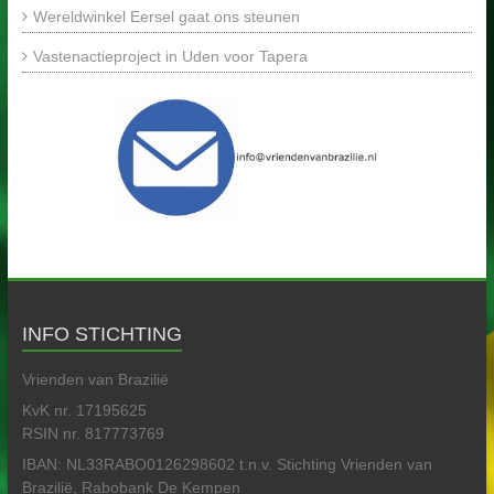
Wereldwinkel Eersel gaat ons steunen
Vastenactieproject in Uden voor Tapera
INFO STICHTING
Vrienden van Brazilië
KvK nr. 17195625
RSIN nr. 817773769
IBAN: NL33RABO0126298602 t.n.v. Stichting Vrienden van
Brazilië, Rabobank De Kempen