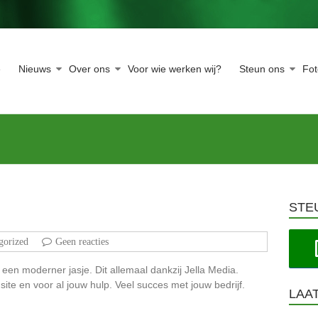
e
Nieuws
Over ons
Voor wie werken wij?
Steun ons
Fo
STE
gorized
Geen reacties
 een moderner jasje. Dit allemaal dankzij Jella Media.
ite en voor al jouw hulp. Veel succes met jouw bedrijf.
LAA