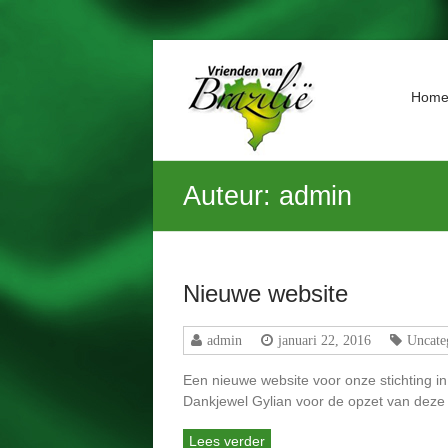
Ga
naar
Vrienden
de
Hom
van
inhoud
Brazilië
Geniet
Auteur:
admin
van
het
leven,
laat
kansarme
Nieuwe website
kinderen
dat
admin
januari 22, 2016
Uncate
ook
beleven
Een nieuwe website voor onze stichting in
Dankjewel Gylian voor de opzet van deze s
Lees verder