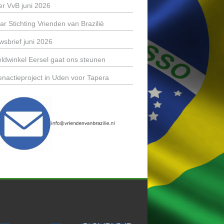
er VvB juni 2026
ar Stichting Vrienden van Brazilië
wsbrief juni 2026
ldwinkel Eersel gaat ons steunen
enactieproject in Uden voor Tapera
ks