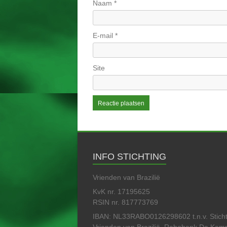
Naam
*
E-mail
*
Site
INFO STICHTING
Vrienden van Brazilië
KvK nr. 17195625
RSIN nr. 817773769
IBAN: NL33RABO0126298602 t.n.v. Sticht