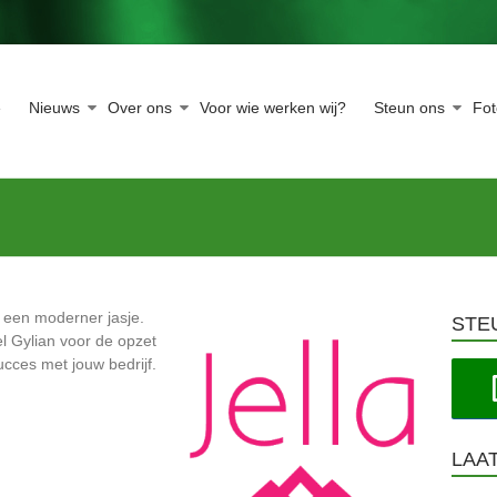
e
Nieuws
Over ons
Voor wie werken wij?
Steun ons
Fo
n een moderner jasje.
STE
l Gylian voor de opzet
ucces met jouw bedrijf.
LAA