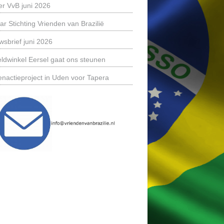
er VvB juni 2026
ar Stichting Vrienden van Brazilië
wsbrief juni 2026
ldwinkel Eersel gaat ons steunen
enactieproject in Uden voor Tapera