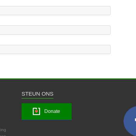
Lin
STEUN ONS
Donate
ing