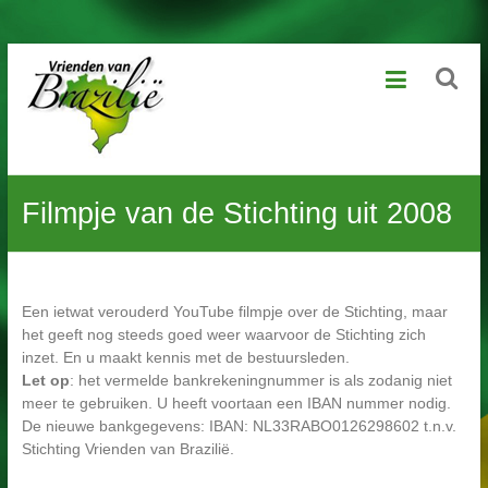
Ga
Vrienden
naar
de
van
inhoud
Brazilië
Geniet
Filmpje van de Stichting uit 2008
van
het
leven,
laat
kansarme
Een ietwat verouderd YouTube filmpje over de Stichting, maar
kinderen
het geeft nog steeds goed weer waarvoor de Stichting zich
dat
inzet. En u maakt kennis met de bestuursleden.
ook
Let op
: het vermelde bankrekeningnummer is als zodanig niet
beleven
meer te gebruiken. U heeft voortaan een IBAN nummer nodig.
De nieuwe bankgegevens: IBAN: NL33RABO0126298602 t.n.v.
Stichting Vrienden van Brazilië.