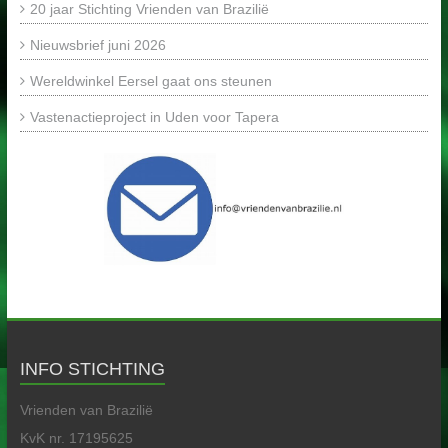
20 jaar Stichting Vrienden van Brazilië
Nieuwsbrief juni 2026
Wereldwinkel Eersel gaat ons steunen
Vastenactieproject in Uden voor Tapera
INFO STICHTING
Vrienden van Brazilië
KvK nr. 17195625