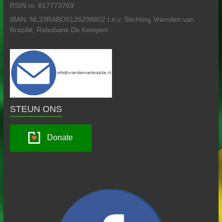
RSIN nr. 817773769
IBAN: NL33RABO0126298602 t.n.v. Stichting Vrienden van
Brazilië, Rabobank De Kempen
STEUN ONS
Donate
Links