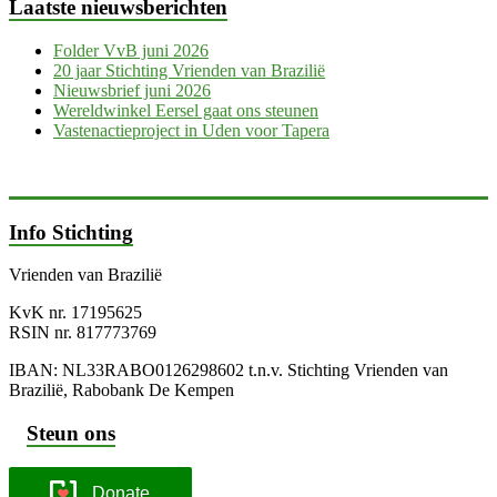
Laatste nieuwsberichten
Folder VvB juni 2026
20 jaar Stichting Vrienden van Brazilië
Nieuwsbrief juni 2026
Wereldwinkel Eersel gaat ons steunen
Vastenactieproject in Uden voor Tapera
Info Stichting
Vrienden van Brazilië
KvK nr. 17195625
RSIN nr. 817773769
IBAN: NL33RABO0126298602 t.n.v. Stichting Vrienden van
Brazilië, Rabobank De Kempen
Steun ons
Donate