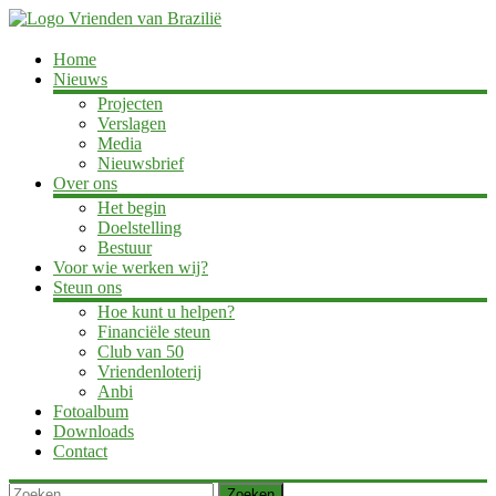
Ga
naar
de
Vrienden
Home
inhoud
Nieuws
van
Projecten
Brazilië
Verslagen
Media
Geniet
Nieuwsbrief
van
Over ons
het
Het begin
leven,
Doelstelling
laat
Bestuur
kansarme
Voor wie werken wij?
kinderen
Steun ons
dat
ook
Hoe kunt u helpen?
beleven
Financiële steun
Club van 50
Vriendenloterij
Anbi
Fotoalbum
Downloads
Contact
Zoeken