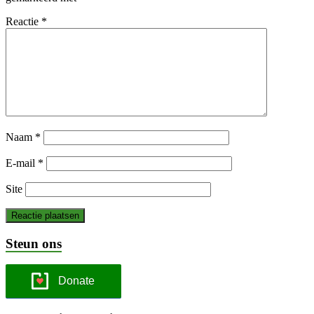
Reactie
*
Naam
*
E-mail
*
Site
Steun ons
Donate