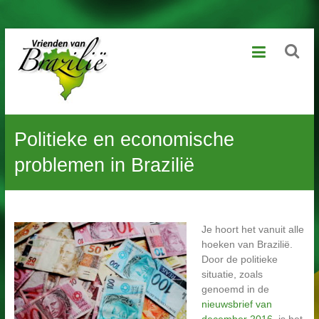
Ga
Vrienden
naar
de
van
inhoud
Brazilië
Geniet
Politieke en economische
van
het
problemen in Brazilië
leven,
laat
kansarme
kinderen
dat
Je hoort het vanuit alle
ook
hoeken van Brazilië.
beleven
Door de politieke
situatie, zoals
genoemd in de
nieuwsbrief van