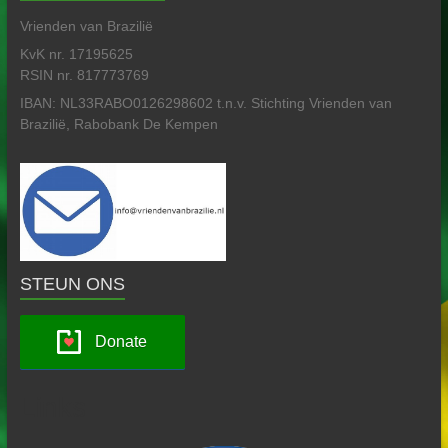
Vrienden van Brazilië
KvK nr. 17195625
RSIN nr. 817773769
IBAN: NL33RABO0126298602 t.n.v. Stichting Vrienden van
Brazilië, Rabobank De Kempen
STEUN ONS
Donate
Links